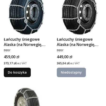
Łańcuchy śniegowe
Łańcuchy śniegowe
Alaska (na Norwegię,
Alaska (na Norwegię,
PRODUCENT
305/60R22.5)
PRODUCENT
385/55R22.5)
INNY
INNY
Cena
Cena
459,00 zł
449,00 zł
Cena
Cena
373,17 zł
bez VAT
365,04 zł
bez VAT
Do koszyka
Niedostępny