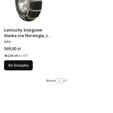
Łańcuchy śniegowe
Alaska (na Norwegię, z
PRODUCENT
kolcami, 315/80 R22.5)
INNY
Cena
569,00 zł
Cena
462,60 zł
bez VAT
Do koszyka
Strona
z 1