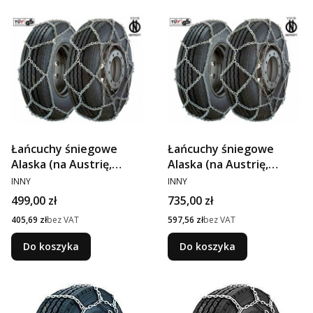
Łańcuchy śniegowe
Łańcuchy śniegowe
Alaska (na Austrię,
Alaska (na Austrię,
PRODUCENT
315/70R22,5, 295/80
PRODUCENT
385/65R22.5)
INNY
INNY
R22,5)
Cena
Cena
499,00 zł
735,00 zł
Cena
Cena
405,69 zł
bez VAT
597,56 zł
bez VAT
Do koszyka
Do koszyka