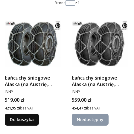
Strona
z 1
Łańcuchy śniegowe
Łańcuchy śniegowe
Alaska (na Austrię,
Alaska (na Austrię,
PRODUCENT
295/60R22,5)
PRODUCENT
315/60R22,5)
INNY
INNY
Cena
Cena
519,00 zł
559,00 zł
Cena
Cena
421,95 zł
bez VAT
454,47 zł
bez VAT
Do koszyka
Niedostępny