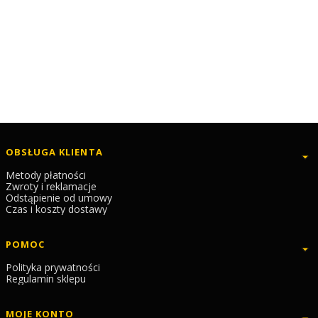
Linki w stopce
OBSŁUGA KLIENTA
Metody płatności
Zwroty i reklamacje
Odstąpienie od umowy
Czas i koszty dostawy
POMOC
Polityka prywatności
Regulamin sklepu
MOJE KONTO