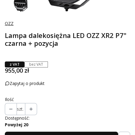
OZZ
Lampa dalekosiężna LED OZZ XR2 P7"
czarna + pozycja
z VAT
bez VAT
Cena
955,00 zł
Zapytaj o produkt
Ilość
szt.
Dostępność:
Powyżej 20