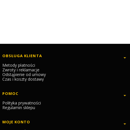
Linki w stopce
OBSŁUGA KLIENTA
Metody płatności
Zwroty i reklamacje
Odstąpienie od umowy
Czas i koszty dostawy
POMOC
Polityka prywatności
Regulamin sklepu
MOJE KONTO