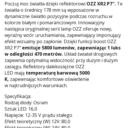
Poczuj moc światła dzięki reflektorowi
OZZ XR2 P7″.
Te
światła o średnicy 178 mm są wyposażone w
dynamiczne światło pozycyjne podczas rozruchu w
kolorze białym i pomarańczowym. Innowacyjny
następca oryginalnej serii lamp OZZ oferuje nowy,
wyraźny wzór uruchamiania, zapewniający imponujący
efekt wizualny po zapłonie. Dzięki funkcji boost OZZ
XR2 P7″
emituje 5800 lumenów, zapewniając 1 luks
w odległości 470 metrów.
Układ świateł drogowych
zapewnia optymalną widoczność przy dużym i dużym
zasięgu. Reflektory dalekosiężne OZZ
LED mają
temperaturę barwową 5000
K,
zapewniając komfortowe oświetlenie
w najtrudnijszych warunkach.
Specyfikacja:
Rodzaj diody: Osram
Sztuk LED: 16,0
Napięcie: 12-35 V prądu stałego
Efekt teoretyczny (W) 12V: 80,0
Efekt teoretyczny (W) 24V: 80,0