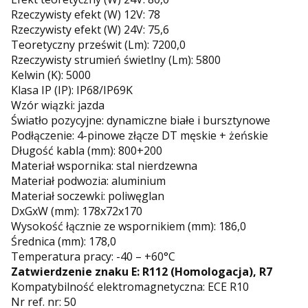
Rzeczywisty efekt (W) 12V: 78
Rzeczywisty efekt (W) 24V: 75,6
Teoretyczny prześwit (Lm): 7200,0
Rzeczywisty strumień świetlny (Lm): 5800
Kelwin (K): 5000
Klasa IP (IP): IP68/IP69K
Wzór wiązki: jazda
Światło pozycyjne: dynamiczne białe i bursztynowe
Podłączenie: 4-pinowe złącze DT męskie + żeńskie
Długość kabla (mm): 800+200
Materiał wspornika: stal nierdzewna
Materiał podwozia: aluminium
Materiał soczewki: poliwęglan
DxGxW (mm): 178x72x170
Wysokość łącznie ze wspornikiem (mm): 186,0
Średnica (mm): 178,0
Temperatura pracy: -40 – +60°C
Zatwierdzenie znaku E: R112 (Homologacja), R7
Kompatybilność elektromagnetyczna: ECE R10
Nr ref. nr: 50