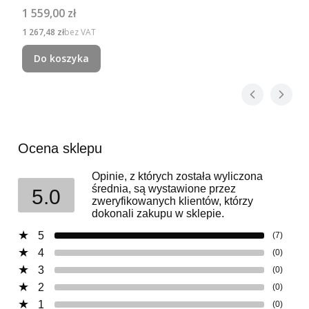
Cena
1 559,00 zł
Cena
1 267,48 zł
bez VAT
Do koszyka
Ocena sklepu
Opinie, z których została wyliczona
średnia, są wystawione przez
5.0
zweryfikowanych klientów, którzy
dokonali zakupu w sklepie.
5
(7)
4
(0)
3
(0)
2
(0)
1
(0)